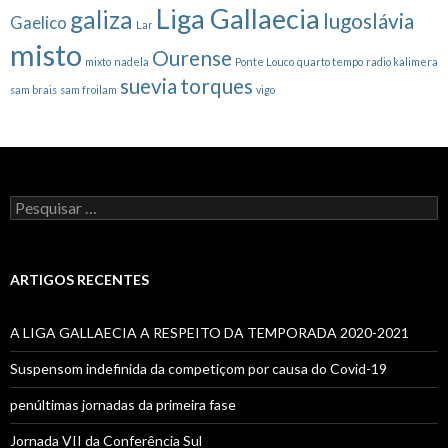
Liga Gallaecia
galiza
lugoslávia
Gaelico
Lar
misto
Ourense
mixto
nadela
Ponte Louco
quarto tempo
radio kalimera
suevia
torques
sam brais
sam froilam
vigo
Pesquisar
por:
ARTIGOS RECENTES
A LIGA GALLAECIA A RESPEITO DA TEMPORADA 2020-2021
Suspensom indefinida da competiçom por causa do Covid-19
penúltimas jornadas da primeira fase
Jornada VII da Conferência Sul