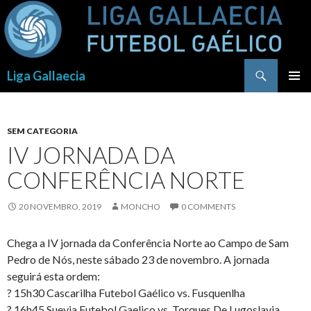
Procurar
Liga Gallaecia
SALTAR
PARA
O
CONTEÚDO
SEM CATEGORIA
IV JORNADA DA
CONFERÊNCIA NORTE
20 NOVEMBRO, 2019
MONCHO
0 COMMENTS
Chega a IV jornada da
Conferência Norte ao Campo de Sam
Pedro de Nós,
neste sábado 23 de novembro. A jornada
seguirá esta ordem:
?
15h30
Cascarilha Futebol Gaélico
vs.
Fusquenlha
?
16h45
Suevia Futebol Gaelico
vs.
Torques De Lugoslavia