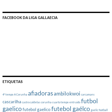
FACEBOOK DA LIGA GALLAECIA
ETIQUETAS
afiadoras
ambilokwoi
4º tempo
A Corunha
carcamans
futbol
cascarilha
castro caldelas
corunha
cuarto tempo
entruido
gaelico
futebol gaélco
futebol gaelico
gaelic football