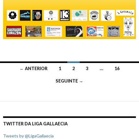
Navegação
← ANTERIOR
1
2
3
…
16
de
SEGUINTE →
artigos
TWITTER DA LIGA GALLAECIA
Tweets by @LigaGallaecia