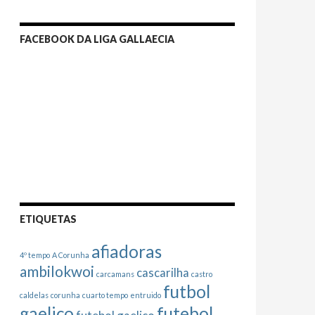
FACEBOOK DA LIGA GALLAECIA
ETIQUETAS
afiadoras
4º tempo
A Corunha
ambilokwoi
cascarilha
carcamans
castro
futbol
caldelas
corunha
cuarto tempo
entruido
gaelico
futebol