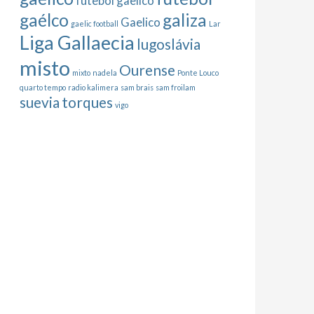
futebol gaelico
gaélco
galiza
Gaelico
gaelic football
Lar
Liga Gallaecia
lugoslávia
misto
Ourense
mixto
nadela
Ponte Louco
quarto tempo
radio kalimera
sam brais
sam froilam
suevia
torques
vigo