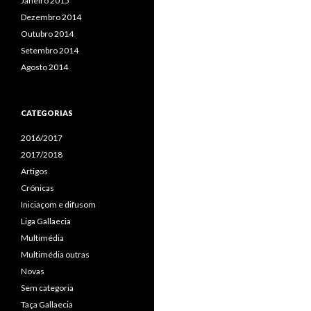
Janeiro 2015
Dezembro 2014
Outubro 2014
Setembro 2014
Agosto 2014
CATEGORIAS
2016/2017
2017/2018
Artigos
Crónicas
Iniciaçom e difusom
Liga Gallaecia
Multimédia
Multimédia outras
Novas
Sem categoria
Taça Gallaecia