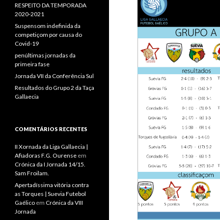
RESPEITO DA TEMPORADA
2020-2021
Suspensom indefinida da
competiçom por causa do
Covid-19
penúltimas jornadas da
primeira fase
Jornada VII da Conferência Sul
Resultados do Grupo 2 da Taça
Gallaecia
COMENTÁRIOS RECENTES
II Xornada da Liga Gallaecia |
Afiadoras F.G. Ourense
em
Crónica da I Jornada 14/15.
Sam Froilam.
Apertadíssima vitória contra
as Torques | Suevia Futebol
Gaélico
em
Crónica da VIII
Jornada