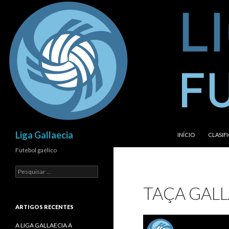
SALTAR PARA O C
Procurar
Liga Gallaecia
INÍCIO
CLASIF
Futebol gaélico
Pesquisar
por:
TAÇA GALL
ARTIGOS RECENTES
A LIGA GALLAECIA A