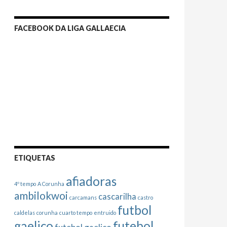
FACEBOOK DA LIGA GALLAECIA
ETIQUETAS
afiadoras
4º tempo
A Corunha
ambilokwoi
cascarilha
carcamans
castro
futbol
caldelas
corunha
cuarto tempo
entruido
gaelico
futebol