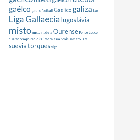
futebol gaelico
gaélco
galiza
Gaelico
gaelic football
Lar
Liga Gallaecia
lugoslávia
misto
Ourense
mixto
nadela
Ponte Louco
quarto tempo
radio kalimera
sam brais
sam froilam
suevia
torques
vigo