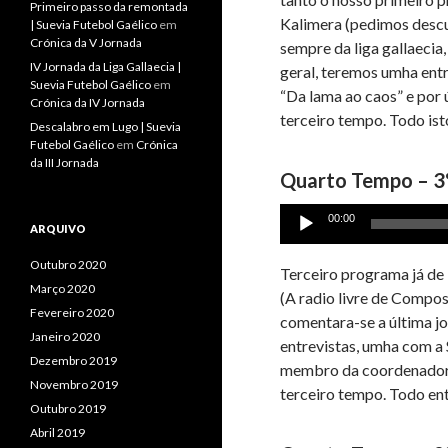
Primeiro passo da remontada
Kalimera (pedimos descu
| Suevia Futebol Gaélico
em
Crónica da V Jornada
sempre da liga gallaecia
IV Jornada da Liga Gallaecia |
geral, teremos umha ent
Suevia Futebol Gaélico
em
“Da lama ao caos” e por 
Crónica da IV Jornada
terceiro tempo. Todo is
Descalabro em Lugo | Suevia
Futebol Gaélico
em
Crónica
da III Jornada
Quarto Tempo – 3
Reprodutor
00:00
ARQUIVO
de
áudio
Outubro 2020
Terceiro programa já de 
Março 2020
(A radio livre de Compo
Fevereiro 2020
comentara-se a última jo
Janeiro 2020
entrevistas, umha com a
Dezembro 2019
membro da coordenadorad
Novembro 2019
terceiro tempo. Todo en
Outubro 2019
Abril 2019