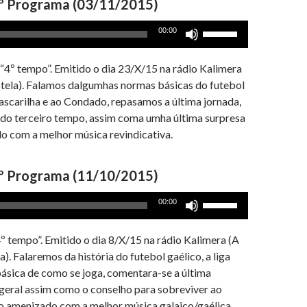
º Programa (03/11/2015)
Use
00:00
as
setas
“4º tempo”. Emitido o dia 23/X/15 na rádio Kalimera
cima/baixo
stela). Falamos dalgumhas normas básicas do futebol
para
Cascarilha e ao Condado, repasamos a última jornada,
aumentar
 do terceiro tempo, assim coma umha última surpresa
ou
do com a melhor música revindicativa.
diminuir
o
º Programa (11/10/2015)
volume.
Use
00:00
as
setas
 tempo”. Emitido o dia 8/X/15 na rádio Kalimera (A
cima/baixo
). Falaremos da história do futebol gaélico, a liga
para
básica de como se joga, comentara-se a última
aumentar
 geral assim como o conselho para sobreviver ao
ou
to amenizado com a melhor música galaico/gaélica.