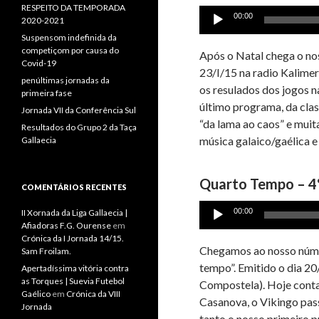
RESPEITO DA TEMPORADA
Reprodutor
00:00
2020-2021
de
Suspensom indefinida da
áudio
competiçom por causa do
Após o Natal chega o no
Covid-19
23/I/15 na radio Kalimer
penúltimas jornadas da
os resulados dos jogos n
primeira fase
último programa, da cla
Jornada VII da Conferência Sul
“da lama ao caos” e muit
Resultados do Grupo 2 da Taça
música galaico/gaélica e
Gallaecia
Quarto Tempo – 4
COMENTÁRIOS RECENTES
Reprodutor
00:00
II Xornada da Liga Gallaecia |
de
Afiadoras F.G. Ourense
em
Crónica da I Jornada 14/15.
áudio
Chegamos ao nosso númer
Sam Froilam.
tempo”. Emitido o dia 20
Apertadíssima vitória contra
as Torques | Suevia Futebol
Compostela). Hoje cont
Gaélico
em
Crónica da VIII
Casanova, o Vikingo pass
Jornada
tanto o nosso primeiro 