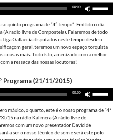
Use
00:00
as
setas
sso quinto programa de “4º tempo”. Emitido o dia
cima/baixo
a (A radio livre de Compostela). Falaremos de todo
para
a Liga Gallaecia disputados neste tempo desde o
aumentar
ssificaçom geral, teremos um novo espaço torquista
ou
as cousas mais. Todo isto, amenizado com a melhor
diminuir
 com a ressaca das nossas locutoras!
o
volume.
º Programa (21/11/2015)
Use
00:00
as
setas
o máxico, o quarto, este é o nosso programa de “4º
cima/baixo
/XI/15 na rádio Kalimera (A rádio livre de
para
aremos com um novo presentador David de
aumentar
ará a ser o nosso técnico de som e será este polo
ou
programa autogerido sem a nossa técnica Xandra