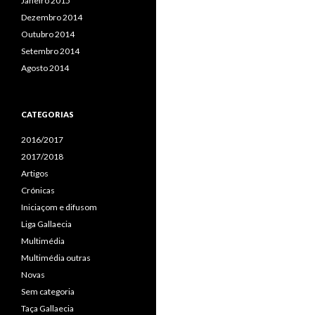
Janeiro 2015
Dezembro 2014
Outubro 2014
Setembro 2014
Agosto 2014
CATEGORIAS
2016/2017
2017/2018
Artigos
Crónicas
Iniciaçom e difusom
Liga Gallaecia
Multimédia
Multimédia outras
Novas
Sem categoria
Taça Gallaecia