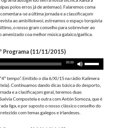
diminuir
lpas polos erros já de antemao). Falaremos coma
o
, comentara-se a última jornada e a classificaçom
volume.
revista ao ambillokwoi, estreamos o espaço torquista
último, o nosso gram conselho para sobreviver ao
to amenizado coa melhor música galaico/gaélica.
º Programa (11/11/2015)
Use
00:00
as
setas
“4º tempo”. Emitido o dia 6/XI/15 na rádio Kalimera
cima/baixo
stela). Continuamos dando dicas básica do desporto,
para
rnada e a clasificaçom geral, teremos duas
aumentar
 Suévia Compostela e outra com Antón Somoza, que é
ou
a liga, e por suposto o nosso clássico conselho do
diminuir
tretezido com temas galegos e irlandeses.
o
volume.