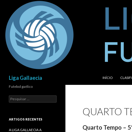
SALTAR PARA O C
Procurar
Liga Gallaecia
INÍCIO
CLASIF
Futebol gaélico
Pesquisar
por:
QUARTO 
ARTIGOS RECENTES
Quarto Tempo – 5
A LIGA GALLAECIA A