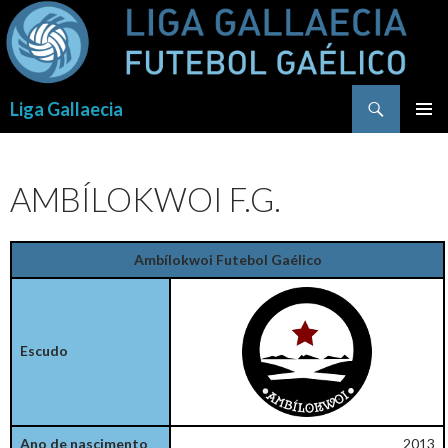
Procurar
Liga Gallaecia
SALTAR
PARA
O
AMBÍLOKWOI F.G.
CONTEÚDO
Ambílokwoi Futebol Gaélico
Escudo
Ano de nascimento
2013