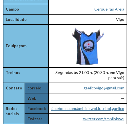
Campo
Cerqueirás Areia
Localidade
Vigo
Equipaçom
Treinos
Segundas às 21.00 h. (20.30 h. em Vigo
para sair)
Contato
correio
gaelicovigo@gmail.com
Web
—
Redes
Facebook
facebook.com/ambilokwoi.futebol.gaelico
sociais
Twitter
twitter.com/ambilokwoi