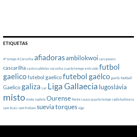
ETIQUETAS
afiadoras
ambilokwoi
4º tempo
A Corunha
carcamans
futbol
cascarilha
castro caldelas
corunha
cuarto tempo
entruido
gaelico
futebol gaélco
futebol gaelico
gaelic football
Liga Gallaecia
galiza
lugoslávia
Gaelico
Lar
misto
Ourense
mixto
nadela
Ponte Louco
quarto tempo
radio kalimera
suevia
torques
sam brais
sam froilam
vigo