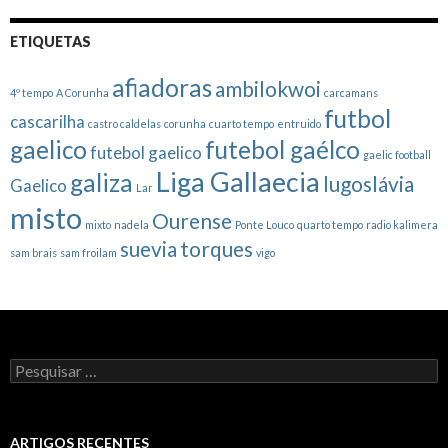
ETIQUETAS
afiadoras
ambilokwoi
4º tempo
A Corunha
carcamans
futbol
cascarilha
castro caldelas
corunha
cuarto tempo
entruido
gaelico
futebol gaélco
futebol gaelico
gaelic football
Liga Gallaecia
galiza
lugoslávia
Gaelico
Lar
misto
Ourense
mixto
nadela
Ponte Louco
quarto tempo
radio kalimera
suevia
torques
sam brais
sam froilam
vigo
Pesquisar
por:
ARTIGOS RECENTES