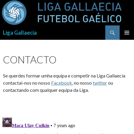
Procurar
Liga Gallaecia
SALTAR
PARA
O
CONTACTO
CONTEÚDO
Se querdes formar umha equipa e competir na Liga Gallaecia
contactai-nos no nosso
Facebook
, no nosso
twitter
ou
contactando com qualquer equipa da Liga.