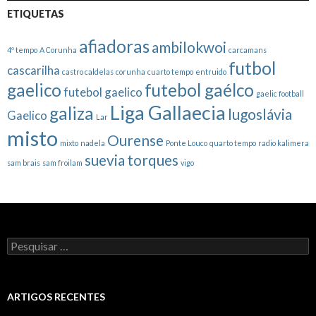
ETIQUETAS
afiadoras
ambilokwoi
4º tempo
A Corunha
carcamans
futbol
cascarilha
castro caldelas
corunha
cuarto tempo
entruido
gaelico
futebol gaélco
futebol gaelico
gaelic football
Liga Gallaecia
galiza
lugoslávia
Gaelico
Lar
misto
Ourense
mixto
nadela
Ponte Louco
quarto tempo
radio kalimera
suevia
torques
sam brais
sam froilam
vigo
Pesquisar
por:
ARTIGOS RECENTES