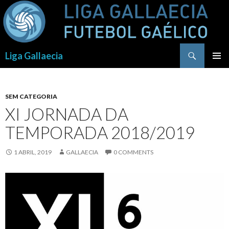
Procurar
Liga Gallaecia
SALTAR
PARA
O
CONTEÚDO
SEM CATEGORIA
XI JORNADA DA
TEMPORADA 2018/2019
1 ABRIL, 2019
GALLAECIA
0 COMMENTS