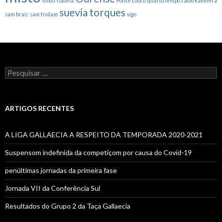
mixto
nadela
Ponte Louco
quarto tempo
radio kalimera
suevia
torques
sam brais
sam froilam
vigo
Pesquisar
por:
ARTIGOS RECENTES
A LIGA GALLAECIA A RESPEITO DA TEMPORADA 2020-2021
Suspensom indefinida da competiçom por causa do Covid-19
penúltimas jornadas da primeira fase
Jornada VII da Conferência Sul
Resultados do Grupo 2 da Taça Gallaecia