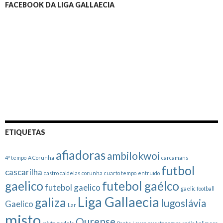
FACEBOOK DA LIGA GALLAECIA
ETIQUETAS
afiadoras
ambilokwoi
4º tempo
A Corunha
carcamans
futbol
cascarilha
castro caldelas
corunha
cuarto tempo
entruido
gaelico
futebol gaélco
futebol gaelico
gaelic football
Liga Gallaecia
galiza
lugoslávia
Gaelico
Lar
misto
Ourense