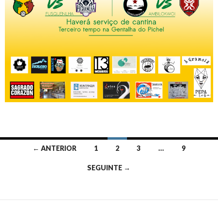
Navegação
← ANTERIOR
1
2
3
…
9
de
SEGUINTE →
artigos