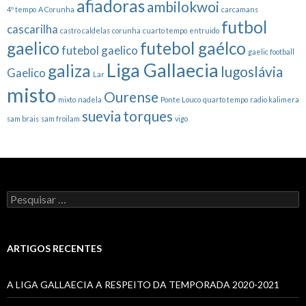
afiadoras
ambilokwoi
4º tempo
A Corunha
carcamans
futbol
cascarilha
castro caldelas
corunha
cuarto tempo
entruido
gaelico
futebol gaélco
futebol gaelico
gaelic football
Liga Gallaecia
galiza
lugoslávia
Gaelico
Lar
misto
Ourense
mixto
nadela
Ponte Louco
quarto tempo
radio kalimera
suevia
torques
sam brais
sam froilam
vigo
Pesquisar
por:
ARTIGOS RECENTES
A LIGA GALLAECIA A RESPEITO DA TEMPORADA 2020-2021