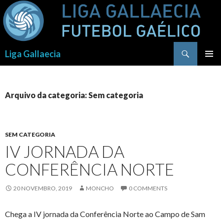
Procurar
Liga Gallaecia
SALTAR
PARA
O
CONTEÚDO
Arquivo da categoria: Sem categoria
SEM CATEGORIA
IV JORNADA DA
CONFERÊNCIA NORTE
20 NOVEMBRO, 2019
MONCHO
0 COMMENTS
Chega a IV jornada da
Conferência Norte ao Campo de Sam