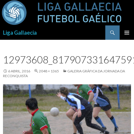
Procurar
Liga Gallaecia
SALTAR
PARA
O
12973608_81790733164759
CONTEÚDO
6 ABRIL, 2016
2048 × 1365
GALERIA GRÁFICA DA JORNADA DA
RECONQUISTA