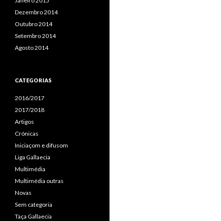
Janeiro 2015
Dezembro 2014
Outubro 2014
Setembro 2014
Agosto 2014
CATEGORIAS
2016/2017
2017/2018
Artigos
Crónicas
Iniciaçom e difusom
Liga Gallaecia
Multimédia
Multimédia outras
Novas
Sem categoria
Taça Gallaecia