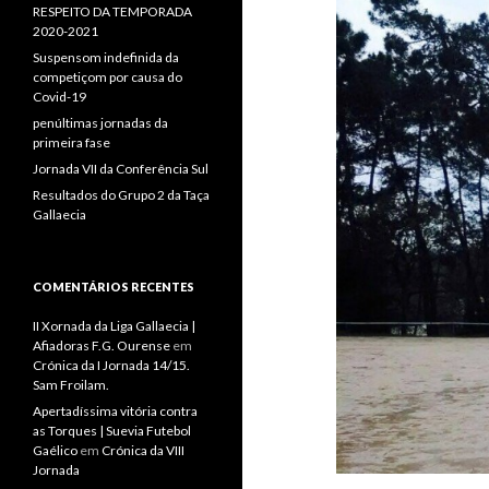
RESPEITO DA TEMPORADA
2020-2021
Suspensom indefinida da
competiçom por causa do
Covid-19
penúltimas jornadas da
primeira fase
Jornada VII da Conferência Sul
Resultados do Grupo 2 da Taça
Gallaecia
COMENTÁRIOS RECENTES
II Xornada da Liga Gallaecia |
Afiadoras F.G. Ourense
em
Crónica da I Jornada 14/15.
Sam Froilam.
Apertadíssima vitória contra
as Torques | Suevia Futebol
Gaélico
em
Crónica da VIII
Jornada