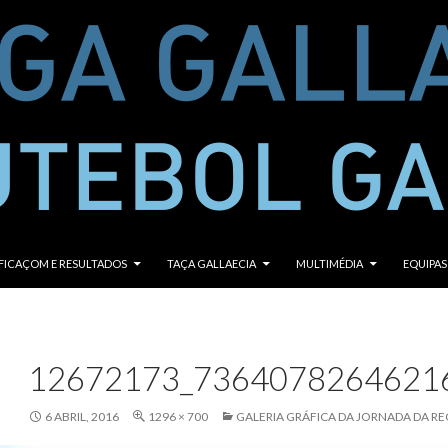
CONTEÚDO
FICAÇOM E RESULTADOS
TAÇA GALLAECIA
MULTIMÉDIA
EQUIPAS
12672173_7364078264621
6 ABRIL, 2016
1296 × 700
GALERIA GRÁFICA DA JORNADA DA R