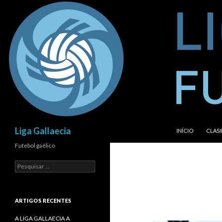
SALTAR PARA O 
Procurar
Liga Gallaecia
INÍCIO
CLASI
Futebol gaélico
Pesquisar
por:
ARTIGOS RECENTES
A LIGA GALLAECIA A