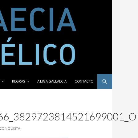
REGRAS
A LIGA GALLAECIA
CONTACTO
66_3829723814521699001_O
ECONQUISTA