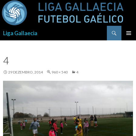
Procurar
Liga Gallaecia
SALTAR
PARA
O
4
CONTEÚDO
29 DEZEMBRO, 2014
960 × 540
4