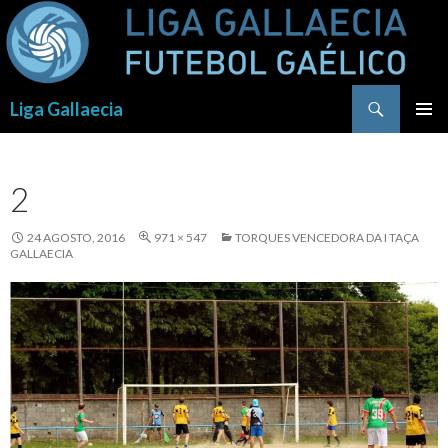
Procurar
Liga Gallaecia
SALTAR
PARA
O
2
CONTEÚDO
24 AGOSTO, 2016
971 × 547
TORQUES VENCEDORA DA I TAÇA
GALLAECIA