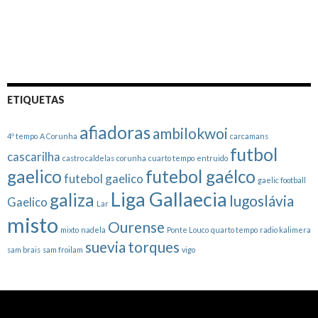
ETIQUETAS
afiadoras
ambilokwoi
4º tempo
A Corunha
carcamans
futbol
cascarilha
castro caldelas
corunha
cuarto tempo
entruido
gaelico
futebol gaélco
futebol gaelico
gaelic football
Liga Gallaecia
galiza
lugoslávia
Gaelico
Lar
misto
Ourense
mixto
nadela
Ponte Louco
quarto tempo
radio kalimera
suevia
torques
sam brais
sam froilam
vigo