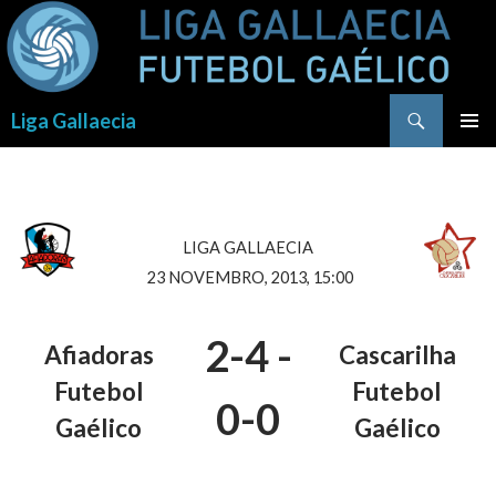
Procurar
Liga Gallaecia
SALTAR
PARA
O
CONTEÚDO
LIGA GALLAECIA
23 NOVEMBRO, 2013, 15:00
2-4
-
Afiadoras
Cascarilha
Futebol
Futebol
0-0
Gaélico
Gaélico