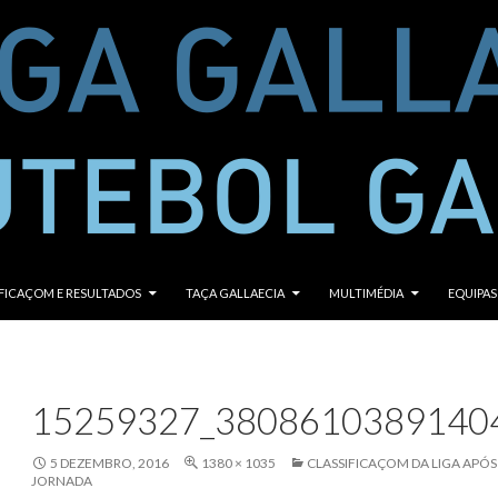
CONTEÚDO
FICAÇOM E RESULTADOS
TAÇA GALLAECIA
MULTIMÉDIA
EQUIPAS
15259327_3808610389140
5 DEZEMBRO, 2016
1380 × 1035
CLASSIFICAÇOM DA LIGA APÓS
JORNADA