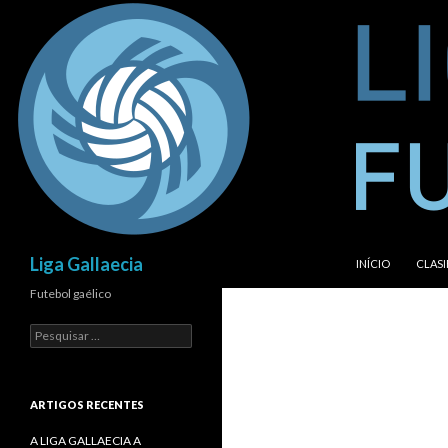
SALTAR PARA O 
Procurar
Liga Gallaecia
INÍCIO
CLASI
Futebol gaélico
Pesquisar
por:
ARTIGOS RECENTES
A LIGA GALLAECIA A