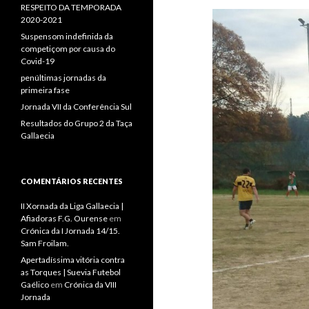
RESPEITO DA TEMPORADA
2020-2021
Suspensom indefinida da
competiçom por causa do
Covid-19
penúltimas jornadas da
primeira fase
Jornada VII da Conferência Sul
Resultados do Grupo 2 da Taça
Gallaecia
COMENTÁRIOS RECENTES
II Xornada da Liga Gallaecia |
Afiadoras F.G. Ourense
em
Crónica da I Jornada 14/15.
Sam Froilam.
Apertadíssima vitória contra
as Torques | Suevia Futebol
Gaélico
em
Crónica da VIII
Jornada