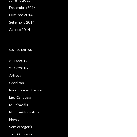
Janeiro 2015
Dezembro 2014
Outubro 2014
Setembro 2014
Agosto 2014
CATEGORIAS
2016/2017
2017/2018
Artigos
Crónicas
Iniciaçom e difusom
Liga Gallaecia
Multimédia
Multimédia outras
Novas
Sem categoria
Taça Gallaecia