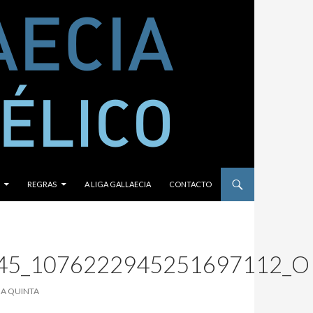
REGRAS
A LIGA GALLAECIA
CONTACTO
45_1076222945251697112_O
 A QUINTA